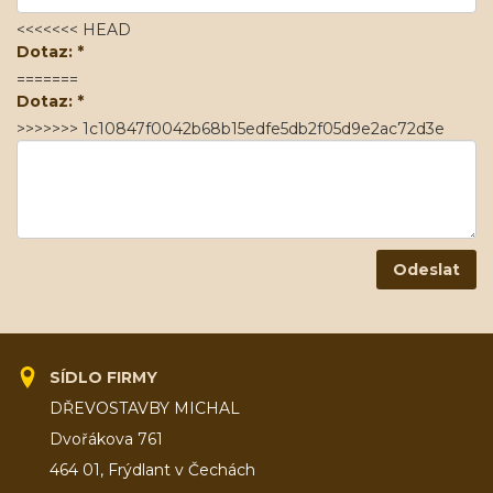
<<<<<<< HEAD
Dotaz:
*
=======
Dotaz:
*
>>>>>>> 1c10847f0042b68b15edfe5db2f05d9e2ac72d3e
SÍDLO FIRMY
DŘEVOSTAVBY MICHAL
Dvořákova 761
464 01, Frýdlant v Čechách