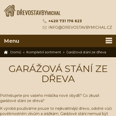
+420 731 176 623
INFO@DREVOSTAVBYMICHAL.CZ
Menu
Domů
Kompletní sortiment
Garážová stání ze dřeva
GARÁŽOVÁ STÁNÍ ZE
DŘEVA
Potřebujete pro vašeho miláčka nové obydlí? Co zkusit
garážové stání ze dřeva?
K výrobě používáme pouze to nejkvalitnější dřevo, odolné vůči
povětrnostním vlivům a srážkám. Garážové stání nemusí být