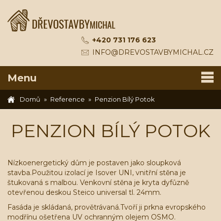
+420 731 176 623
INFO@DREVOSTAVBYMICHAL.CZ
Menu
Domů
Reference
Penzion Bílý Potok
PENZION BÍLÝ POTOK
Nízkoenergetický dům je postaven jako sloupková
stavba.Použitou izolací je Isover UNI, vnitřní stěna je
štukovaná s malbou. Venkovní stěna je kryta dyfůzně
otevřenou deskou Steico universal tl. 24mm.
Fasáda je skládaná, provětrávaná.Tvoří ji prkna evropského
modřínu ošetřena UV ochranným olejem OSMO.